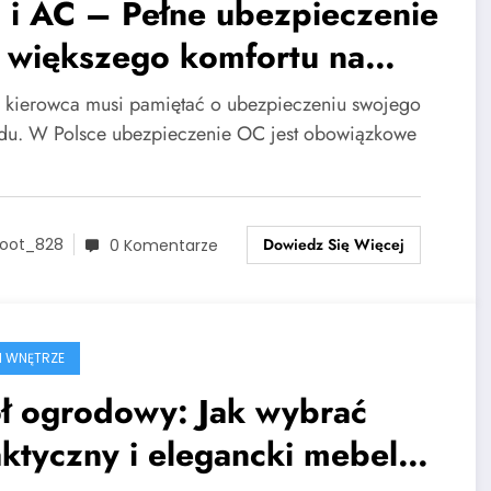
 i AC – Pełne ubezpieczenie
a większego komfortu na
odze
 kierowca musi pamiętać o ubezpieczeniu swojego
du. W Polsce ubezpieczenie OC jest obowiązkowe
Dowiedz Się Więcej
oot_828
0 Komentarze
I WNĘTRZE
ół ogrodowy: Jak wybrać
ktyczny i elegancki mebel