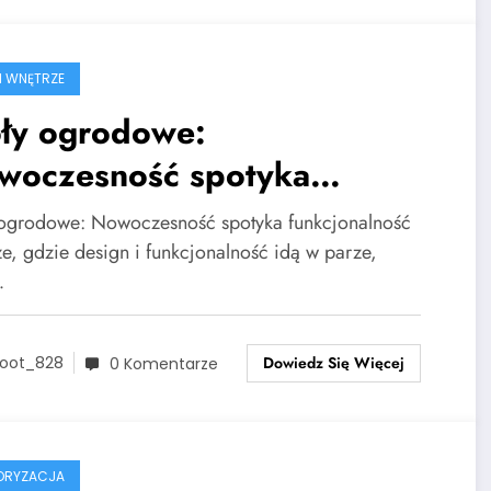
I WNĘTRZE
oły ogrodowe:
woczesność spotyka
kcjonalność
 ogrodowe: Nowoczesność spotyka funkcjonalność
e, gdzie design i funkcjonalność idą w parze,
…
Dowiedz Się Więcej
oot_828
0 Komentarze
ORYZACJA