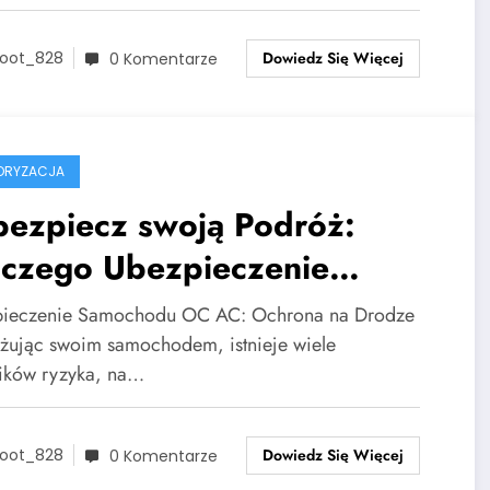
Dowiedz Się Więcej
oot_828
0 Komentarze
ORYZACJA
bezpiecz swoją Podróż:
aczego Ubezpieczenie
mochodu OC AC Jest
ieczenie Samochodu OC AC: Ochrona na Drodze
nieczne?
żując swoim samochodem, istnieje wiele
ików ryzyka, na…
Dowiedz Się Więcej
oot_828
0 Komentarze