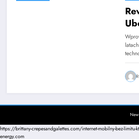
Re
Ub
Ka
Wprow
latac
techn
R
News
https://brittany-crepesandgalettes.com/internet-mobilny-bez-limitu-
energy.com