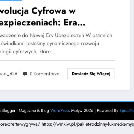
wolucja Cyfrowa w
ezpieczeniach: Era
lkulatorów OC
adzenie do Nowej Ery Ubezpieczeń W ostatnich
h świadkami jesteśmy dynamicznego rozwoju
ologii cyfrowych, które…
Dowiedz Się Więcej
oot_828
0 Komentarze
Blogger - Magazine & Blog
WordPress
Motyw 2026 | Powered By
SpiceT
ktora-oferta-wygrywa/
https://wmkiw.pl/pakiet-rodzinny-luxmed-z-mys