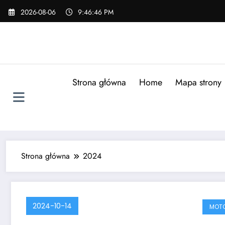
Skip
2026-08-06
9:46:47 PM
to
content
Strona główna
Home
Mapa strony
Strona główna
2024
2024-10-14
MOT