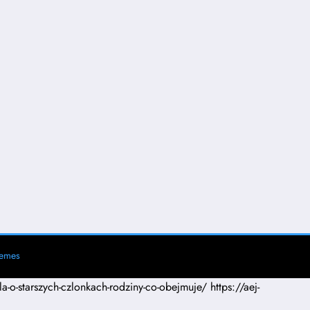
hemes
la-o-starszych-czlonkach-rodziny-co-obejmuje/
https://aej-