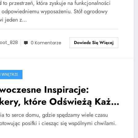
 świeżym powietrzu?
 to przestrzeń, która zyskuje na funkcjonalności
i odpowiedniemu wyposażeniu. Stół ogrodowy
wi jeden z…
Dowiedz Się Więcej
oot_828
0 Komentarze
I WNĘTRZE
woczesne Inspiracje:
kery, które Odświeżą Każdą
chnię
ia to serce domu, gdzie spędzamy wiele czasu
otowując posiłki i ciesząc się wspólnymi chwilami.