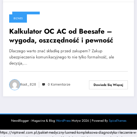
2025-06-19
BIZNES
Kalkulator OC AC od Beesafe –
wygoda, oszczędność i pewność
Dlaczego warto znać składkę przed zakupem? Zakup
ubezpieczenia komunikacyjnego to nie tylko formalność, ale
decyzja,…
Root_828
0 Komentarze
Dowiedz Się Więcej
NewsBlogger - Magazine & Blog
WordPress
Motyw 2026 | Powered By
SpiceThemes
https://viptravel.com.pl/pakiet-medyczny-luxmed-kompleksowa-diagnostyka-i-leczenie-w-