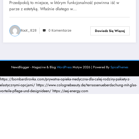
Przedpokój to miejsce, w którym funkcjonalność powinna iść w
parze z estetyką. Właśnie dlatego w…
Root_828
0 Komentarze
Dowiedz Się Więcej
NewsBlogger - Magazine & Blog
WordPress
Motyw 2026 | Powered By
SpiceThemes
https://bombardirovka.com/prywatna-opieka-medyczna-dla-calej-rodziny-pakiety-z-
elastycznymi-opcjami/
https://www.colognebeauty.de/terrassenueberdachung-mit-glas-
vorteile-pflege-und-designideen/
https://aej-energy.com