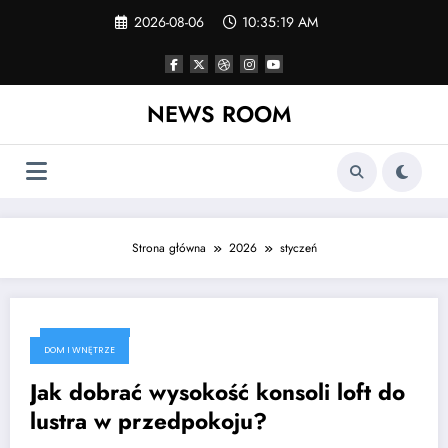
Skip
2026-08-06
10:35:19 AM
to
content
NEWS ROOM
Strona główna
2026
styczeń
2026-01-23
DOM I WNĘTRZE
Jak dobrać wysokość konsoli loft do
lustra w przedpokoju?