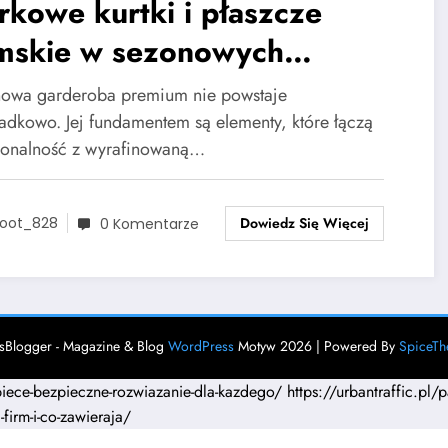
kowe kurtki i płaszcze
mskie w sezonowych
lizacjach premium
owa garderoba premium nie powstaje
adkowo. Jej fundamentem są elementy, które łączą
jonalność z wyrafinowaną…
Dowiedz Się Więcej
oot_828
0 Komentarze
Blogger - Magazine & Blog
WordPress
Motyw 2026 | Powered By
SpiceT
piece-bezpieczne-rozwiazanie-dla-kazdego/
https://urbantraffic.pl/
-firm-i-co-zawieraja/