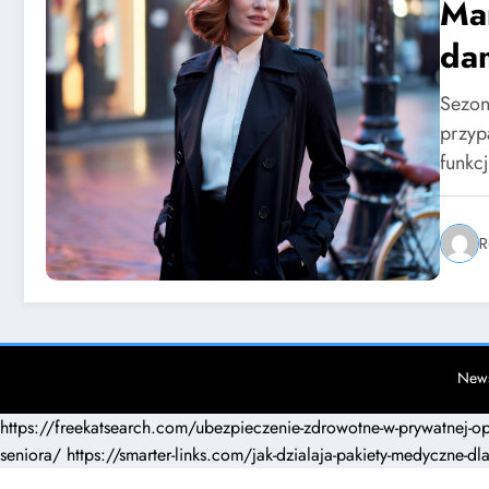
Mar
da
sty
Sezon
przyp
funkc
R
News
https://freekatsearch.com/ubezpieczenie-zdrowotne-w-prywatnej-o
seniora/
https://smarter-links.com/jak-dzialaja-pakiety-medyczne-dla