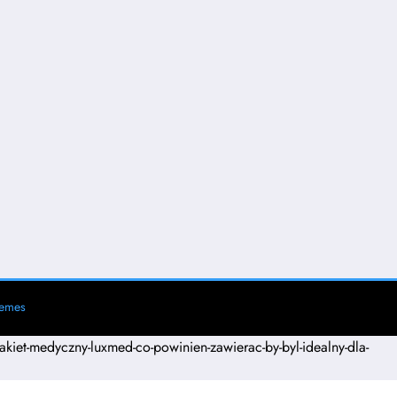
hemes
pakiet-medyczny-luxmed-co-powinien-zawierac-by-byl-idealny-dla-