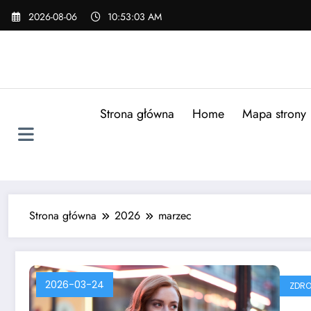
Skip
2026-08-06
10:53:04 AM
to
content
Strona główna
Home
Mapa strony
Strona główna
2026
marzec
2026-03-24
ZDRO