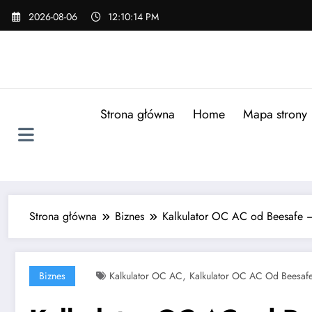
Skip
2026-08-06
12:10:15 PM
to
content
Strona główna
Home
Mapa strony
Strona główna
Biznes
Kalkulator OC AC od Beesafe 
,
Biznes
Kalkulator OC AC
Kalkulator OC AC Od Beesaf