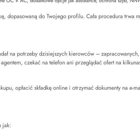
ne OC + AC, dodatkowe opcje jak assistance, ochrona szyb, NN
dkę, dopasowaną do Twojego profilu. Cała procedura trwa 
iadał na potrzeby dzisiejszych kierowców – zapracowanych,
agentem, czekać na telefon ani przeglądać ofert na kilkunas
upu, opłacić składkę online i otrzymać dokumenty na e-mai
 jak: