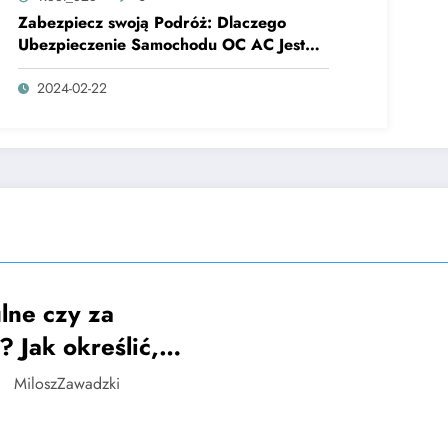
Zabezpiecz swoją Podróż: Dlaczego
Ubezpieczenie Samochodu OC AC Jest
Konieczne?
2024-02-22
lne czy za
? Jak określić,
oje buty
MiloszZawadzki
rskie są
iedniego