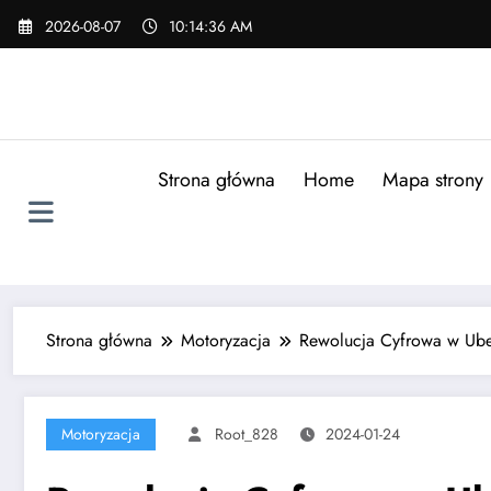
Skip
2026-08-07
10:14:37 AM
to
content
Strona główna
Home
Mapa strony
Strona główna
Motoryzacja
Rewolucja Cyfrowa w Ube
Motoryzacja
Root_828
2024-01-24