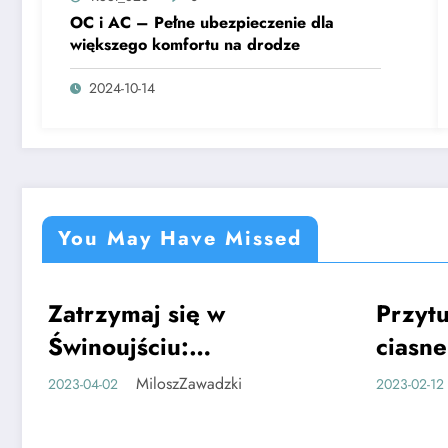
OC i AC – Pełne ubezpieczenie dla
większego komfortu na drodze
2024-10-14
You May Have Missed
Zatrzymaj się w
Przytu
CIEKAWE
CIEKAWE
Świnoujściu:
ciasne
Wyjątkowe noclegi,
czy Tw
MiloszZawadzki
2023-04-02
2023-02-12
które sprawią, że
narcia
pokochasz to miasto
odpow