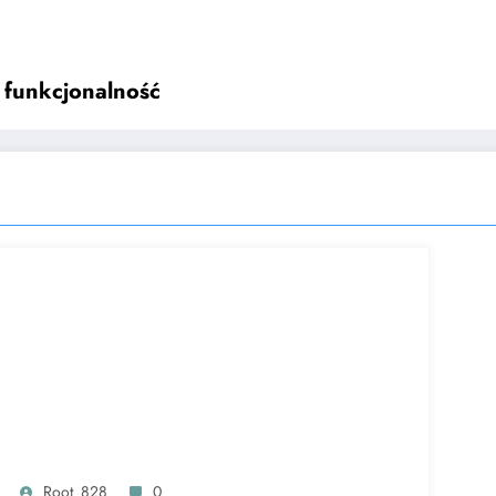
 funkcjonalność
Root_828
0