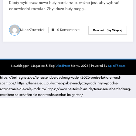
są odpowiedniego rozmiaru?
Kiedy wybierasz nowe buty narciarskie, ważne jest, aby wybrać
odpowiedni rozmiar. Zbyt duże buty mogą…
MiloszZawadzki
0 Komentarze
Dowiedz Się Więcej
NewsBlogger - Magazine & Blog
WordPress
Motyw 2026 | Powered By
SpiceThemes
https://beitragnetz.de/terrassenuberdachung-kosten-2026-preise-faktoren-und-
spartipps/
https://hanza.edu.pl/luxmed-pakiet-medyczny-rodzinny-wygodne-
rozwiazanie-dla-calej-rodziny/
https://www.heuteimfokus.de/terrassenueberdachung-
erweitern-so-schaffen-sie-mehr-wohnkomfort-im-garten/