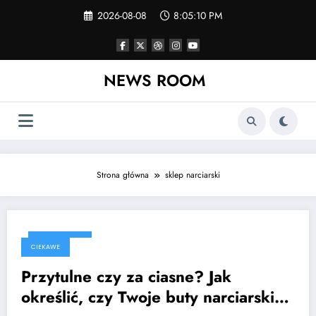
Skip
2026-08-08
8:05:10 PM
to
content
NEWS ROOM
Strona główna
sklep narciarski
2023-02-12
CIEKAWE
Przytulne czy za ciasne? Jak
określić, czy Twoje buty narciarskie