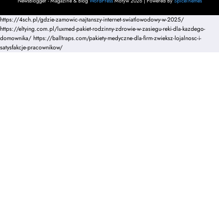
NewsBlogger - Magazine & Blog
WordPress
Motyw 2026 | Powered By
SpiceThemes
https://4sch.pl/gdzie-zamowic-najtanszy-internet-swiatlowodowy-w-2025/
https://eltying.com.pl/luxmed-pakiet-rodzinny-zdrowie-w-zasiegu-reki-dla-kazdego-
domownika/
https://balltraps.com/pakiety-medyczne-dla-firm-zwieksz-lojalnosc-i-
satysfakcje-pracownikow/