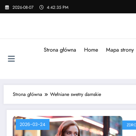
Skip
2026-08-07
4:42:35 PM
to
content
Strona główna
Home
Mapa strony
Strona główna
Wełniane swetry damskie
2026-03-24
ZDRO