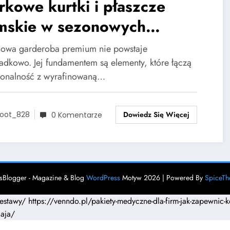
kowe kurtki i płaszcze
mskie w sezonowych
lizacjach premium
owa garderoba premium nie powstaje
adkowo. Jej fundamentem są elementy, które łączą
jonalność z wyrafinowaną…
Dowiedz Się Więcej
oot_828
0 Komentarze
Blogger - Magazine & Blog
WordPress
Motyw 2026 | Powered By
SpiceT
zestawy/
https://venndo.pl/pakiety-medyczne-dla-firm-jak-zapewnic
caja/