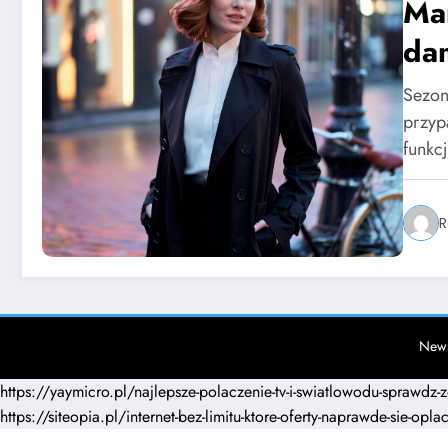
Mar
da
sty
Sezon
przyp
funkc
R
News
https://yaymicro.pl/najlepsze-polaczenie-tv-i-swiatlowodu-sprawdz-
https://siteopia.pl/internet-bez-limitu-ktore-oferty-naprawde-sie-opla