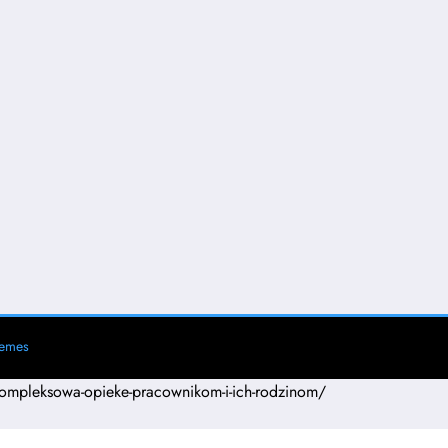
hemes
-kompleksowa-opieke-pracownikom-i-ich-rodzinom/